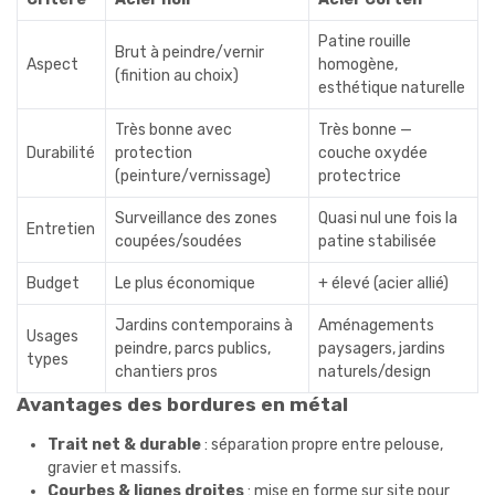
Patine rouille
Brut à peindre/vernir
Aspect
homogène,
(finition au choix)
esthétique naturelle
Très bonne avec
Très bonne —
Durabilité
protection
couche oxydée
(peinture/vernissage)
protectrice
Surveillance des zones
Quasi nul une fois la
Entretien
coupées/soudées
patine stabilisée
Budget
Le plus économique
+ élevé (acier allié)
Jardins contemporains à
Aménagements
Usages
peindre, parcs publics,
paysagers, jardins
types
chantiers pros
naturels/design
Avantages des bordures en métal
Trait net & durable
: séparation propre entre pelouse,
gravier et massifs.
Courbes & lignes droites
: mise en forme sur site pour