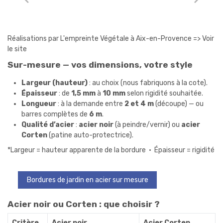
Réalisations par L'empreinte Végétale à Aix-en-Provence =>
Voir
le site
Sur-mesure — vos dimensions, votre style
Largeur (hauteur)
: au choix (nous fabriquons à la cote).
Épaisseur
: de
1,5 mm
à
10 mm
selon rigidité souhaitée.
Longueur
: à la demande entre
2 et 4 m
(découpe) — ou
barres complètes de
6 m
.
Qualité d’acier
:
acier noir
(à peindre/vernir) ou
acier
Corten
(patine auto-protectrice).
*Largeur = hauteur apparente de la bordure • Épaisseur = rigidité
Bordures de jardin en acier sur mesure
Acier noir ou Corten : que choisir ?
Critère
Acier noir
Acier Corten