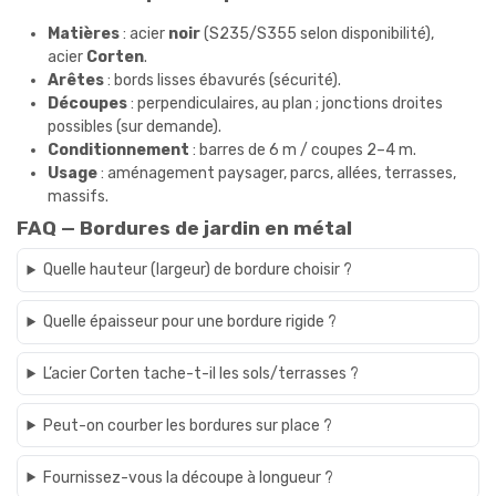
Matières
: acier
noir
(S235/S355 selon disponibilité),
acier
Corten
.
Arêtes
: bords lisses ébavurés (sécurité).
Découpes
: perpendiculaires, au plan ; jonctions droites
possibles (sur demande).
Conditionnement
: barres de 6 m / coupes 2–4 m.
Usage
: aménagement paysager, parcs, allées, terrasses,
massifs.
FAQ — Bordures de jardin en métal
Quelle hauteur (largeur) de bordure choisir ?
Quelle épaisseur pour une bordure rigide ?
L’acier Corten tache-t-il les sols/terrasses ?
Peut-on courber les bordures sur place ?
Fournissez-vous la découpe à longueur ?