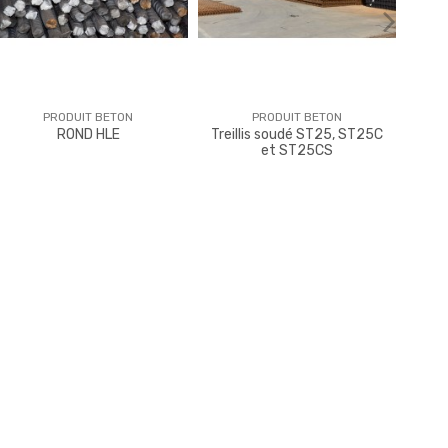
PRODUIT BETON
PRODUIT BETON
ROND HLE
Treillis soudé ST25, ST25C
Pla
et ST25CS
BON