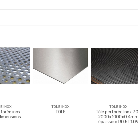
E INOX
TOLE INOX
TOLE INOX
rforée inox
TOLE
Tôle perforée Inox 3
dimensions
2000x1000x0.4m
épaisseur R0.5T1.0