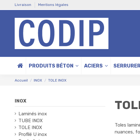
Livraison
Mentions légales
PRODUITS BÉTON
ACIERS
SERRURER
Accueil
INOX
TOLE INOX
TOL
INOX
Laminés inox
TUBE INOX
Toles lamin
TOLE INOX
nuances, fo
Profilé U inox