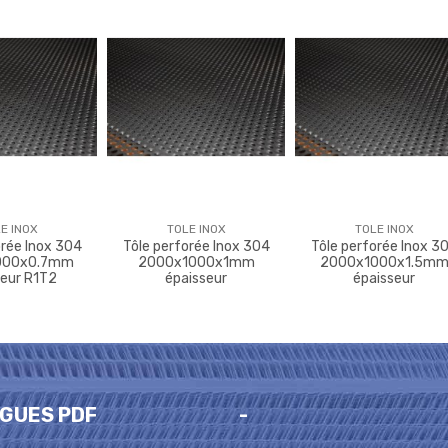
E INOX
TOLE INOX
TOLE INOX
orée Inox 304
Tôle perforée Inox 304
Tôle perforée Inox 3
000x0.7mm
2000x1000x1mm
2000x1000x1.5m
seur R1T2
épaisseur
épaisseur
GUES PDF
-