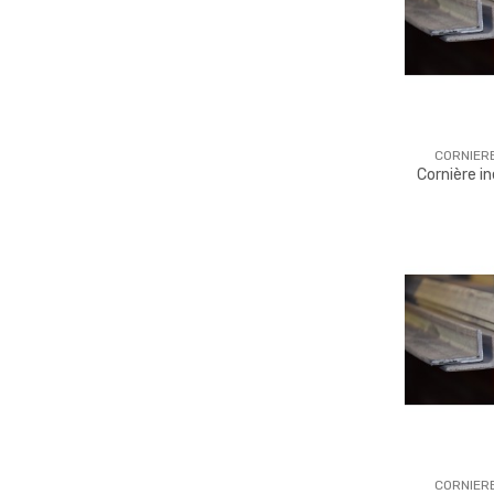
CORNIER
Cornière i
CORNIER