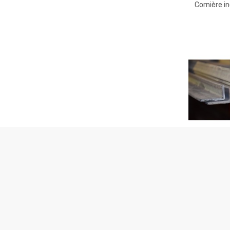
Cornière i
CORNIER
Cornière i