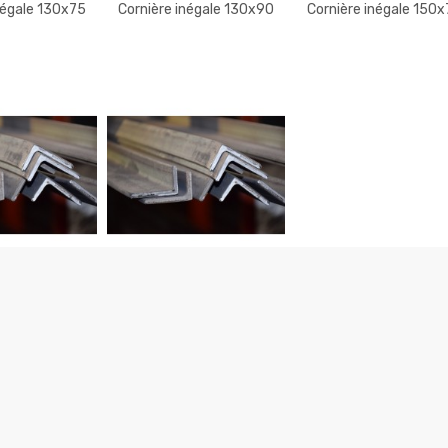
négale 130x75
Cornière inégale 130x90
Cornière inégale 150
ES INEGALES
CORNIERES INEGALES
négale 160x80
Cornière inégale
200x100