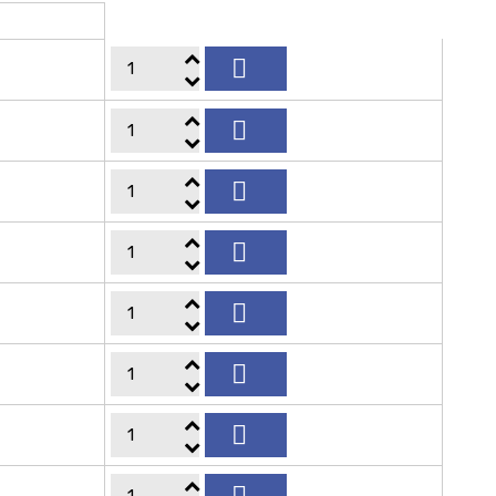






