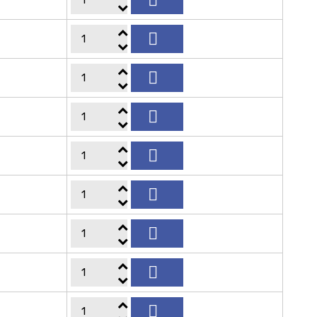








